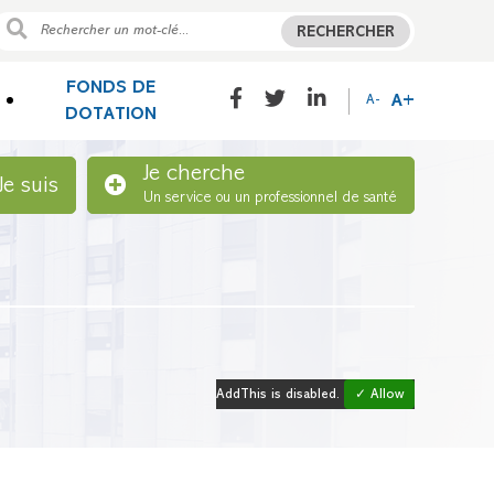
RECHERCHER
FONDS DE
A+
A-
DOTATION
Je cherche
Je suis
Un service ou un professionnel de santé
AddThis is disabled.
✓ Allow