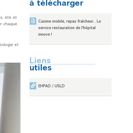
à télécharger
s, été et
Cuisine mobile, repas fraîcheur... Le
ur chaque
service restauration de l'hôpital
innove !
tologie et
Liens
utiles
EHPAD / USLD