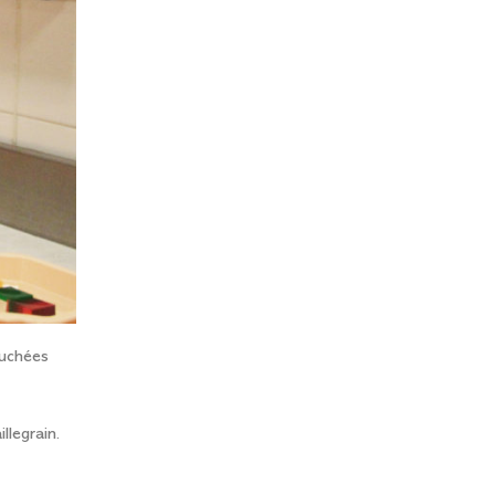
ouchées
llegrain.