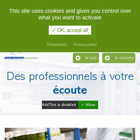
02 48 48 48 48
URGENCES
This site uses cookies and gives you control over
what you want to activate
Etablissement support du Groupement Hospitalier de
Territoire du Cher
✓ OK, accept all
Menu
Personalize
Privacy policy
Je suis
Je cherche
Des professionnels à votre
écoute
AddThis is disabled.
✓ Allow