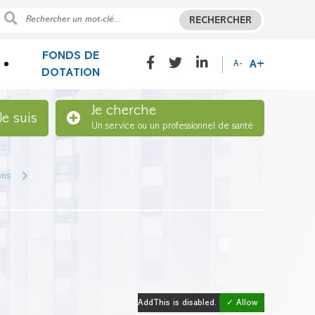
RECHERCHER
FONDS DE
A+
A-
DOTATION
Je cherche
Je suis
Un service ou un professionnel de santé
ons
AddThis is disabled.
✓ Allow