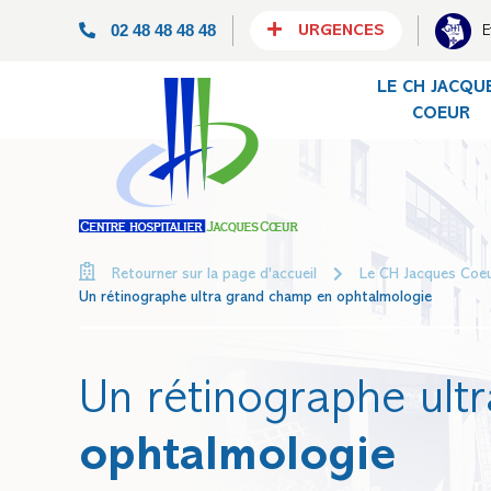
02 48 48 48 48
E
URGENCES
LE CH JACQU
COEUR
Le CH Jacques Coe
Retourner sur la page d'accueil
Un rétinographe ultra grand champ en ophtalmologie
Un rétinographe ult
ophtalmologie