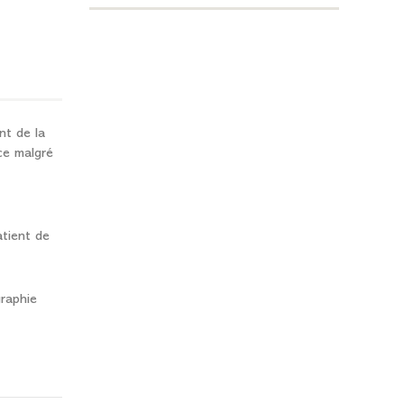
nt de la
ce malgré
atient de
raphie