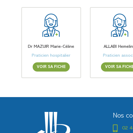
Dr MAZUIR Marie-Céline
ALLABI Hemeli
Praticien hospitalier
Praticien assoc
VOIR SA FICHE
VOIR SA FICH
Nos co
02 4