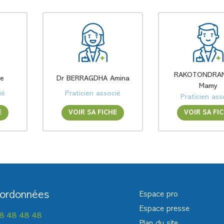
RAKOTONDRA
ne
Dr BERRAGDHA Amina
Mamy
ié
Praticien associé
Praticien ass
E
VOIR SA FICHE
VOIR SA FI
ordonnées
Espace pro
Espace presse
8 48 48 48
Plan du site