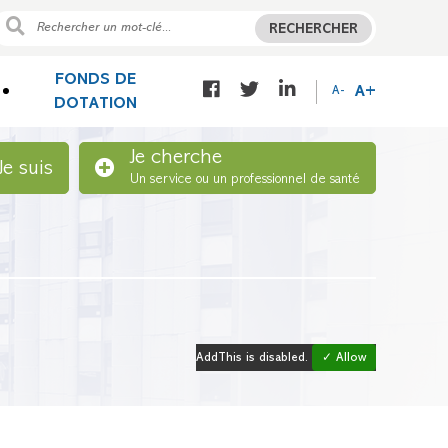
RECHERCHER
FONDS DE
A+
A-
DOTATION
Je cherche
Je suis
Un service ou un professionnel de santé
AddThis is disabled.
✓ Allow