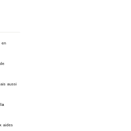
e en
 de
ais aussi
la
x aides