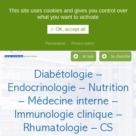
02 48 48 48 48
URGENCES
This site uses cookies and gives you control over
what you want to activate
Etablissement support du Groupement Hospitalier de
Territoire du Cher
✓ OK, accept all
Menu
Personalize
Privacy policy
Je suis
Je cherche
Diabétologie –
Endocrinologie – Nutrition
– Médecine interne –
Immunologie clinique –
Rhumatologie – CS