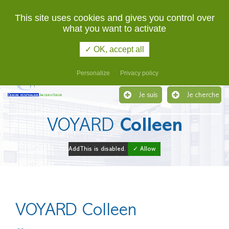
02 48 48 48 48
URGENCES
This site uses cookies and gives you control over
what you want to activate
Etablissement support du Groupement Hospitalier de
Territoire du Cher
✓ OK, accept all
Menu
Personalize
Privacy policy
Je suis
Je cherche
VOYARD
Colleen
AddThis is disabled.
✓ Allow
VOYARD Colleen