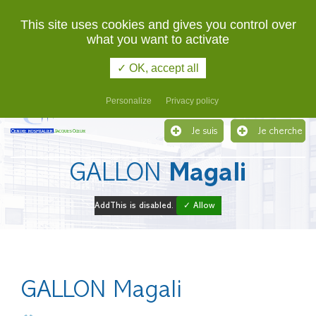
02 48 48 48 48
URGENCES
This site uses cookies and gives you control over
what you want to activate
Etablissement support du Groupement Hospitalier de
Territoire du Cher
✓ OK, accept all
Menu
Personalize
Privacy policy
Je suis
Je cherche
GALLON
Magali
AddThis is disabled.
✓ Allow
GALLON Magali