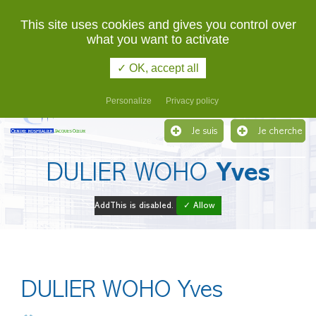
02 48 48 48 48
URGENCES
This site uses cookies and gives you control over
what you want to activate
Etablissement support du Groupement Hospitalier de
Territoire du Cher
✓ OK, accept all
Menu
Personalize
Privacy policy
Je suis
Je cherche
DULIER WOHO
Yves
AddThis is disabled.
✓ Allow
DULIER WOHO Yves