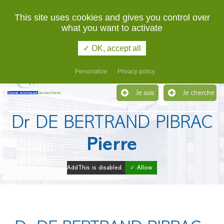
02 48 48 48 48
URGENCES
This site uses cookies and gives you control over
what you want to activate
Etablissement support du Groupement Hospitalier de
Territoire du Cher
✓ OK, accept all
Menu
Personalize
Privacy policy
Je suis
Je cherche
Dr DE BERTRAND PIBRAC
Pierre
AddThis is disabled.
✓ Allow