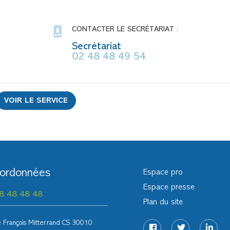
CONTACTER LE SECRÉTARIAT :
Secrétariat
02 48 48 49 54
VOIR LE SERVICE
ordonnées
Espace pro
Espace presse
8 48 48 48
Plan du site
 François Mitterrand CS 30010