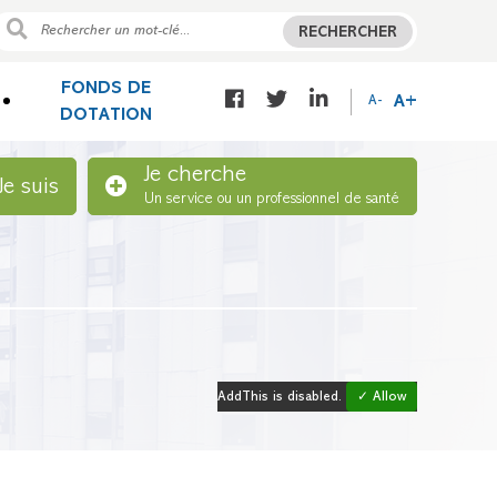
RECHERCHER
FONDS DE
A+
A-
DOTATION
Je cherche
Je suis
Un service ou un professionnel de santé
AddThis is disabled.
✓ Allow