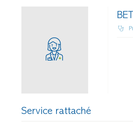
BE
P
Service rattaché