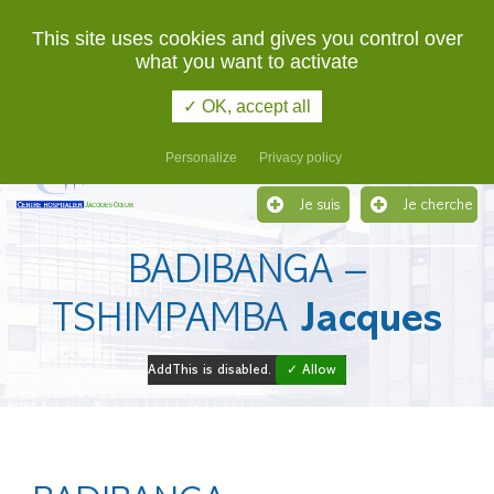
02 48 48 48 48
URGENCES
This site uses cookies and gives you control over
what you want to activate
Etablissement support du Groupement Hospitalier de
Territoire du Cher
✓ OK, accept all
Menu
Personalize
Privacy policy
Je suis
Je cherche
BADIBANGA –
TSHIMPAMBA
Jacques
AddThis is disabled.
✓ Allow