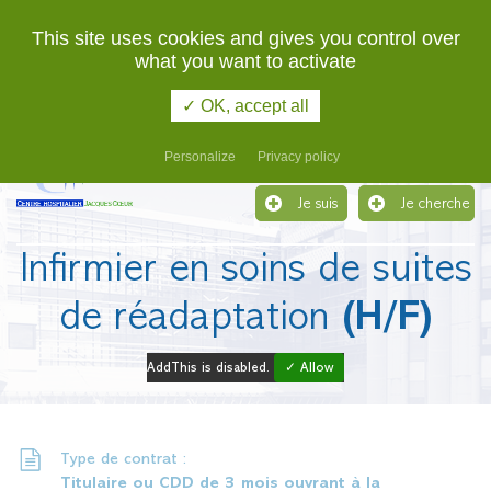
02 48 48 48 48
URGENCES
This site uses cookies and gives you control over
what you want to activate
Etablissement support du Groupement Hospitalier de
Territoire du Cher
✓ OK, accept all
Menu
Personalize
Privacy policy
Je suis
Je cherche
Infirmier en soins de suites
de réadaptation
(H/F)
AddThis is disabled.
✓ Allow
Type de contrat :
Titulaire ou CDD de 3 mois ouvrant à la