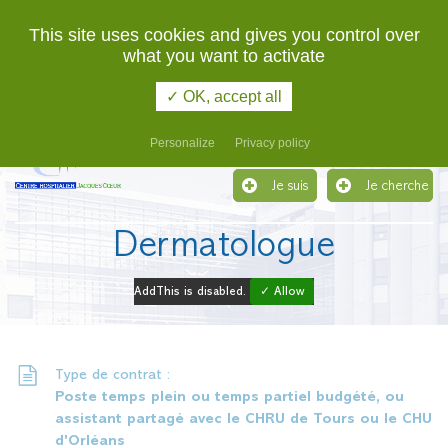
02 48 48 48 48
URGENCES
This site uses cookies and gives you control over
what you want to activate
Etablissement support du Groupement Hospitalier de
Territoire du Cher
✓ OK, accept all
Menu
Personalize
Privacy policy
Je suis
Je cherche
Dermatologue
AddThis is disabled.
✓ Allow
Type de contrat :
Poste temps plein ou temps partiel budgété, ou
assistant partagé avec le CHRU de Tours ou le CHU
d'Orléans