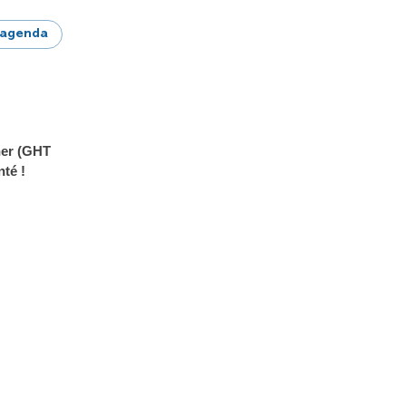
 agenda
her (GHT
nté !