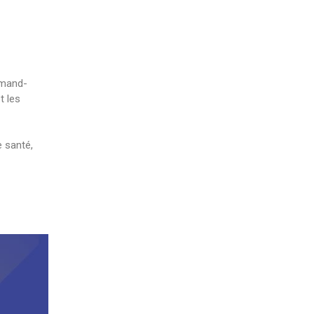
Amand-
t les
e santé,