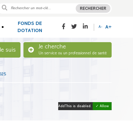
RECHERCHER
FONDS DE
A+
A-
DOTATION
Je cherche
Je suis
Un service ou un professionnel de santé
025
AddThis is disabled.
✓ Allow