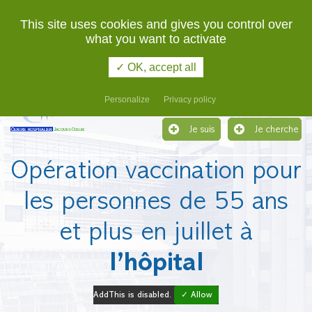
02 48 48 48 48
URGENCES
This site uses cookies and gives you control over
what you want to activate
Etablissement support du Groupement Hospitalier de
Territoire du Cher
✓ OK, accept all
Menu
Personalize
Privacy policy
Je suis
Je cherche
Opération vaccination pour
les personnes de 55 ans
et plus en juillet à
l’hôpital
AddThis is disabled.
✓ Allow